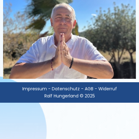
Impressum
-
Datenschutz
-
AGB
-
Widerruf
Ralf Hungerland © 2025