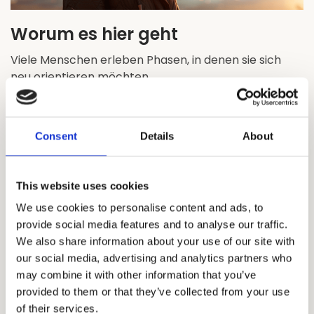
Worum es hier geht
Viele Menschen erleben Phasen, in denen sie sich
neu orientieren möchten.
Vielleicht stehst du an einem Wendepunkt. Vielleicht
begegnen dir bestimmte Themen oder Muster
immer wieder. Vielleicht möchtest du tiefere
Consent
Details
About
seelische Zusammenhänge verstehen oder deine
eigene innere Wahrnehmung bewusster entwickeln.
Meine Angebote laden dich dazu ein, dich selbst,
This website uses cookies
deinen Lebensweg und deine seelischen Erfahrungen
We use cookies to personalise content and ads, to
aus einer tieferen Perspektive zu betrachten.
provide social media features and to analyse our traffic.
We also share information about your use of our site with
Dafür stehen dir unterschiedliche Wege zur
our social media, advertising and analytics partners who
Verfügung:
may combine it with other information that you’ve
Mediale Seelenreisen
provided to them or that they’ve collected from your use
Persönliches Coaching
of their services.
Onlinekurse