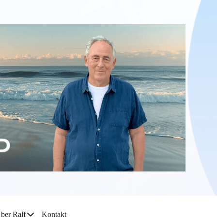
ber Ralf
Kontakt