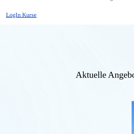
LogIn Kurse
Aktuelle Angebo