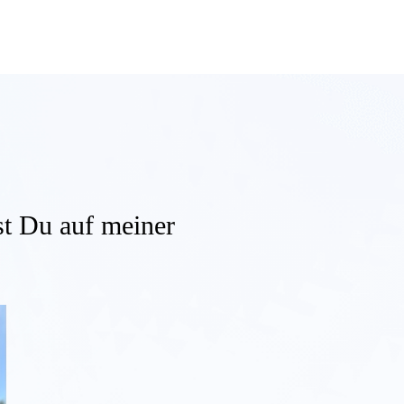
st Du auf meiner