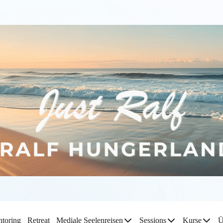
toring
Retreat
Mediale Seelenreisen
Sessions
Kurse
Ü