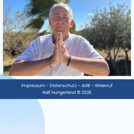
Impressum
-
Datenschutz
-
AGB
-
Widerruf
Ralf Hungerland © 2025