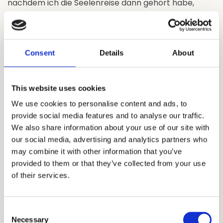
nachdem ich die Seelenreise dann gehört habe,
habe ich eine Woche wunderbar geschlafen. Dann
kamen wieder die Schlafstörungen und ich habe
versucht, nicht in der Verzweiflung zu versinken, mein
Augenmerk auf die Stunden gelegt, die ich
Consent
Details
About
geschlafen habe. Das ging ein paar Wochen so.
Aber seit ca. 3 Wochen kann ich wieder schlafen und
ich kann es kaum fassen. Will mich einfach im
This website uses cookies
Vertrauen wiegen. Die Seelenreise hat mir also doch
We use cookies to personalise content and ads, to
geholfen, dieses große und alte Thema der
provide social media features and to analyse our traffic.
Schlafstörungen aufzulösen. Ich danke dir für diesen
We also share information about your use of our site with
Dienst – stellvertretend für mich diese Reise
our social media, advertising and analytics partners who
gemacht zu haben.
may combine it with other information that you’ve
Alles Gute auf deinem Weg.
provided to them or that they’ve collected from your use
Namaste,
of their services.
Cornelia
Jessica – Mein Leben ist leichter geworden
Consent
Ich bin sehr, sehr dankbar, Ralf gefunden zu haben.
Necessary
Selection