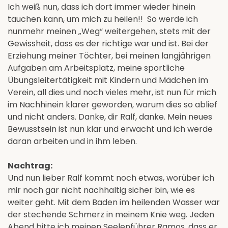
Ich weiß nun, dass ich dort immer wieder hinein
tauchen kann, um mich zu heilen!! So werde ich
nunmehr meinen „Weg“ weitergehen, stets mit der
Gewissheit, dass es der richtige war und ist. Bei der
Erziehung meiner Töchter, bei meinen langjährigen
Aufgaben am Arbeitsplatz, meine sportliche
Übungsleitertätigkeit mit Kindern und Mädchen im
Verein, all dies und noch vieles mehr, ist nun für mich
im Nachhinein klarer geworden, warum dies so ablief
und nicht anders. Danke, dir Ralf, danke. Mein neues
Bewusstsein ist nun klar und erwacht und ich werde
daran arbeiten und in ihm leben.
Nachtrag:
Und nun lieber Ralf kommt noch etwas, worüber ich
mir noch gar nicht nachhaltig sicher bin, wie es
weiter geht. Mit dem Baden im heilenden Wasser war
der stechende Schmerz in meinem Knie weg. Jeden
Abend bitte ich meinen Seelenführer Ramos, dass er