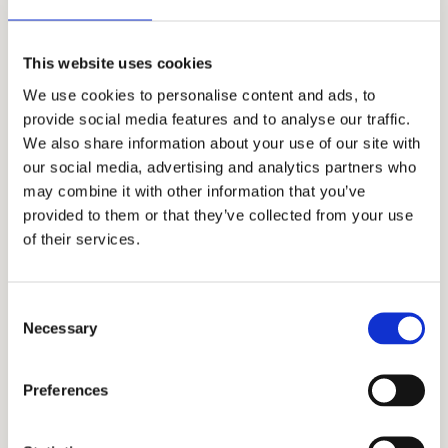
vergleichbare Downloads
Onlinekurse und Selbstlernprogramme mit
sofortiger Freischaltung, soweit nicht
This website uses cookies
ausdrücklich ein freiwilliges Widerrufsrecht
We use cookies to personalise content and ads, to
eingeräumt wird
provide social media features and to analyse our traffic.
We also share information about your use of our site with
Kostenlose digitale Inhalte
our social media, advertising and analytics partners who
Bei kostenlosen digitalen Inhalten, insbesondere
may combine it with other information that you’ve
kostenlosen PDFs, E-Books, Audios oder ähnlichen
provided to them or that they’ve collected from your use
Downloads, erfolgt die Bereitstellung unmittelbar
of their services.
nach Anmeldung, Bestellung oder Abruf.
Da keine Zahlung erfolgt, besteht kein Anspruch auf
Rückerstattung.
Consent
Die urheberrechtlichen Hinweise und
Necessary
Selection
Nutzungsbedingungen bleiben davon unberührt. Eine
Weitergabe, Vervielfältigung oder Veröffentlichung
der bereitgestellten Datei ist nur erlaubt, wenn dies
Preferences
ausdrücklich gestattet wurde.