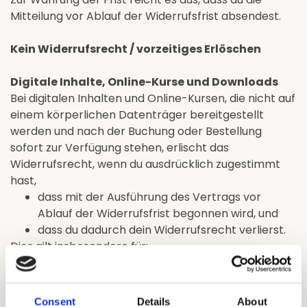
Mitteilung vor Ablauf der Widerrufsfrist absendest.
Kein Widerrufsrecht / vorzeitiges Erlöschen
Digitale Inhalte, Online-Kurse und Downloads
Bei digitalen Inhalten und Online-Kursen, die nicht auf
einem körperlichen Datenträger bereitgestellt
werden und nach der Buchung oder Bestellung
sofort zur Verfügung stehen, erlischt das
Widerrufsrecht, wenn du ausdrücklich zugestimmt
hast,
dass mit der Ausführung des Vertrags vor
Ablauf der Widerrufsfrist begonnen wird, und
dass du dadurch dein Widerrufsrecht verlierst.
Dies gilt insbesondere für:
digitale Inhalte und Online-Kurse mit sofortigem
Zugang
Meditationen, Audios, PDFs, E-Books und
Consent
Details
About