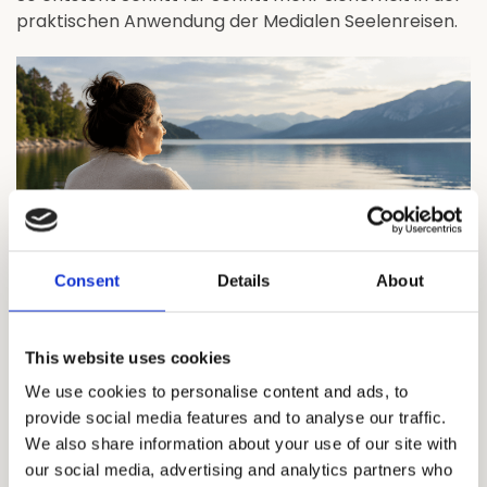
praktischen Anwendung der Medialen Seelenreisen.
Consent
Details
About
Begleitung & Supervision
This website uses cookies
Die persönliche Begleitung erfolgt vor allem über
We use cookies to personalise content and ads, to
einen individuellen Telegram-Chat.
provide social media features and to analyse our traffic.
Dieser Chat ist während der Ausbildungszeit der
We also share information about your use of our site with
zentrale Ort für Fragen, Rückmeldungen und
our social media, advertising and analytics partners who