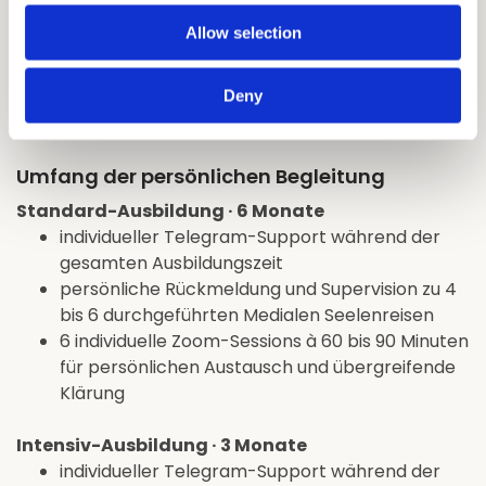
Allow selection
Auf diese Weise entsteht eine persönliche
Ausbildungsform, die kontinuierliche Unterstützung,
konkrete Supervision und regelmäßigen direkten
Deny
Austausch miteinander verbindet.
Umfang der persönlichen Begleitung
Standard-Ausbildung · 6 Monate
individueller Telegram-Support während der
gesamten Ausbildungszeit
persönliche Rückmeldung und Supervision zu 4
bis 6 durchgeführten Medialen Seelenreisen
6 individuelle Zoom-Sessions à 60 bis 90 Minuten
für persönlichen Austausch und übergreifende
Klärung
Intensiv-Ausbildung · 3 Monate
individueller Telegram-Support während der